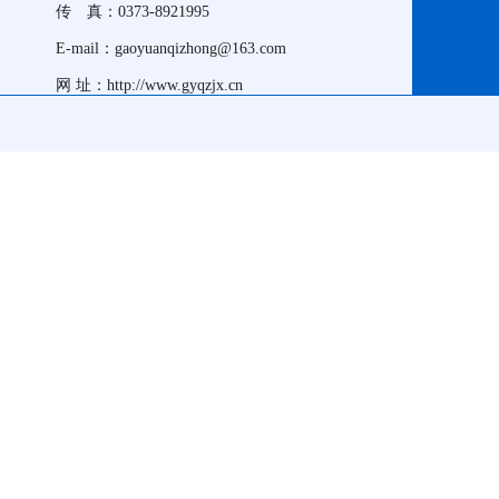
传 真：0373-8921995
E-mail：gaoyuanqizhong@163.com
网 址：http://www.gyqzjx.cn