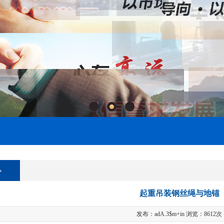
心
起重吊装钢丝绳与地锚
发布：adA.3$m+in 浏览：8612次