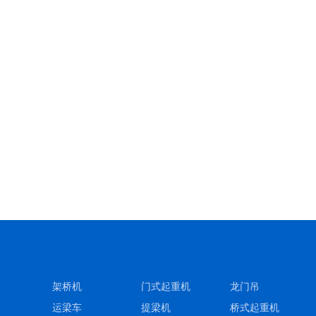
架桥机
门式起重机
龙门吊
运梁车
提梁机
桥式起重机