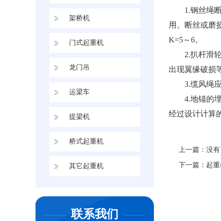
1.钢丝绳断
架桥机
运梁车
用。断丝或磨
K=5～6。
门式起重机
提梁机
2.扒杆滑轮
龙门吊
出现翼缘破损
桥式起重机
3.缆风绳应
运梁车
4.地锚的埋
其它起重机
经过设计计算
提梁机
桥式起重机
上一篇：没有
下一篇：
起重
其它起重机
联系我们