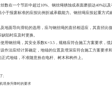
丝数在一个节距中超过10%、钢丝绳锈蚀或表面磨损达40%以
损小于报废标准的应按比例折减承载能力。钢丝绳应按起重方式确认
及地面导向滑轮的选用，应与钢丝绳的直径相适应，其直径比值
等缺陷时应及时更换。
使用钢丝绳，其安全系数K=3.5，规格应符合施工方案要求，
设作法应经计算确定，地锚的位置及埋深应符合施工方案要求和
的正式地锚，不准随意拴在电杆、树木和构件上。
了;
机塔身升降时的要求