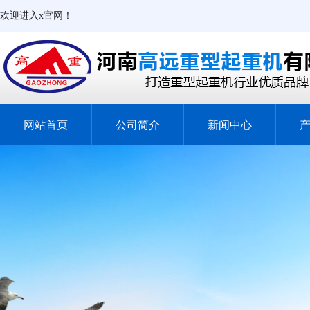
欢迎进入x官网！
网站首页
公司简介
新闻中心