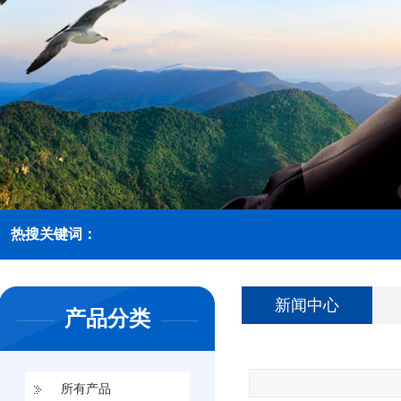
热搜关键词：
架桥机
新闻中心
产品分类
门式起重机
龙门吊
所有产品