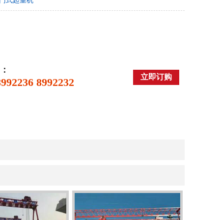
门式起重机
：
立即订购
992236 8992232