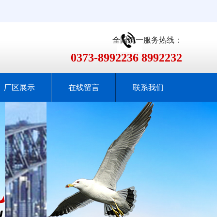
全国统一服务热线：
0373-8992236 8992232
厂区展示
在线留言
联系我们