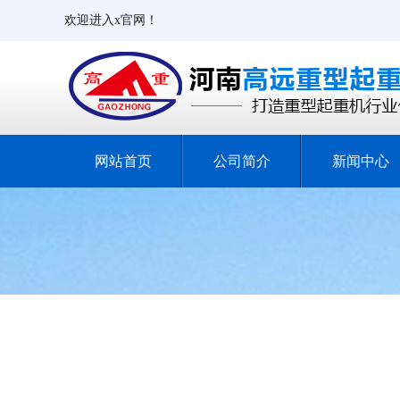
欢迎进入x官网！
网站首页
公司简介
新闻中心