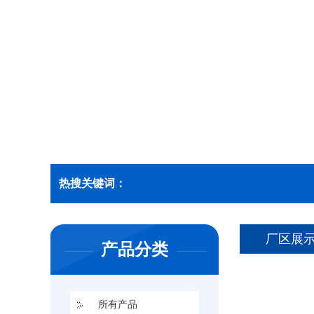
热搜关键词：
架桥机
厂区展
产品分类
门式起重机
龙门吊
所有产品