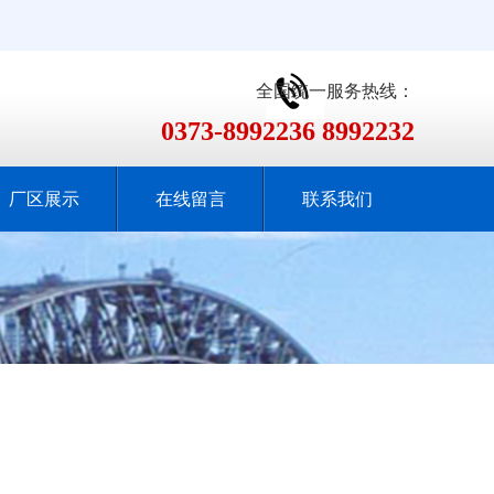
全国统一服务热线：
0373-8992236 8992232
厂区展示
在线留言
联系我们