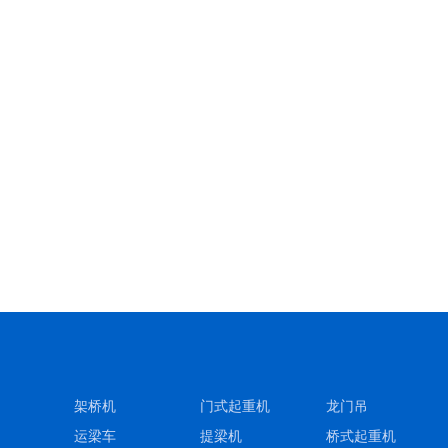
架桥机
门式起重机
龙门吊
运梁车
提梁机
桥式起重机